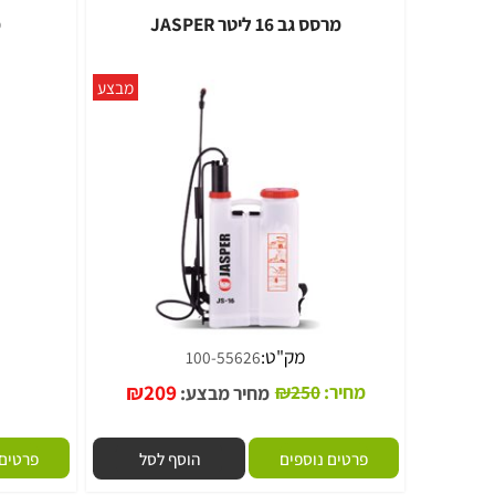
מרסס גב 16 ליטר JASPER
מרסס יד 8 ליט
מבצע
מק"ט:
מק
100-55626
₪
209
מחיר:
250
₪
מ
מחיר מבצע: