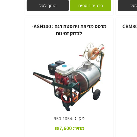
מק"ט:
850-1201
₪
3
מחיר:
565
₪
פרטים נוספים
הוסף לסל
מרסס מריצה נירוסטה דגם : ASN100-
לבדוק זמינות