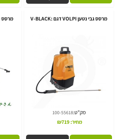
מחיר:
75
₪
פרטים נוספים
הוסף לסל
פרטים נוספי
מרסס גבי נטען VOLPI דגם :V-BLACK
:MSB2200TRLI-50