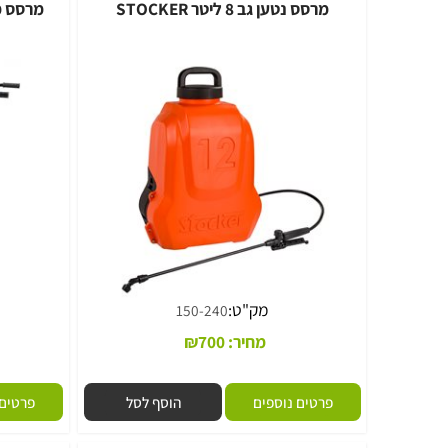
מרסס נטען גב 8 ליטר STOCKER
מק"ט:
מק
150-240
מחיר:
700
₪
מח
פרטים נוספים
הוסף לסל
פרטים נוספי