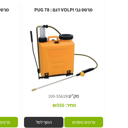
פרטים נוספים
הוסף לסל
פרטים נוספי
מרסס גבי VOLPI דגם : 78 PUG
מק"ט:
מק
100-55619
מחיר:
350
₪
מ