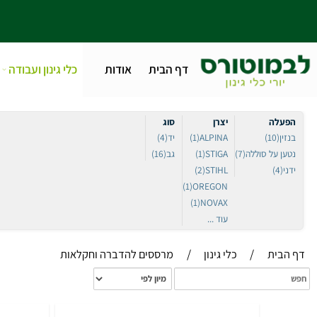
דף הבית
אודות
כלי גינון ועבודה
טלפו
ה
יצרן
סוג
(10
ALPINA
(1)
יד
(4)
על סוללה
(7)
STIGA
(1)
גב
(16)
(2)
STIHL
(1)
OREGON
(1)
NOVAX
עוד ...
/
/
ית
כלי גינון
מרססים להדברה וחקלאות