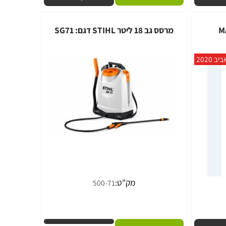
מחיר:
630
₪
פרטים נוספים
הוסף לסל
מרסס גב 18 ליטר STIHL דגם: SG71
2