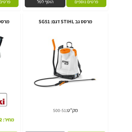
מק"ט:
מק
100-55618
מחיר:
719
₪
מח
פרטים נוספים
הוסף לסל
פרטים נוספי
מרסס גב STIHL דגם: SG51
0