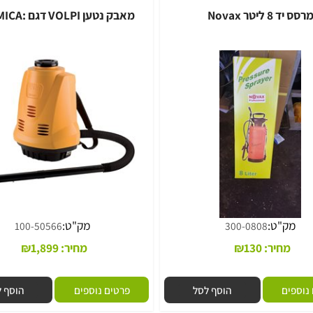
ר Novax
מאבק נטען VOLPI דגם :DINAMICA
"ט:
מק"ט:
100-50566
300-0808
חיר:
130
₪
מחיר:
1,899
₪