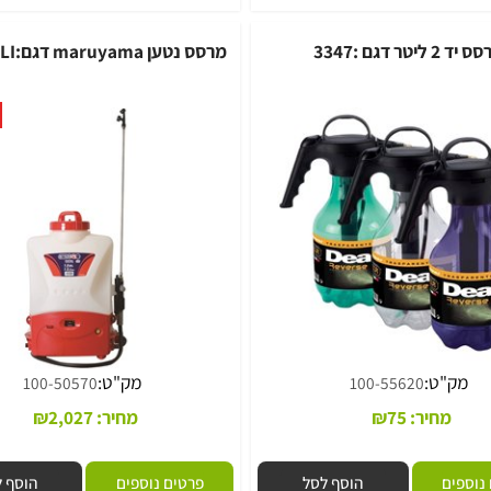
ם
הוסף לסל
פרטים נוספים
הוסף לסל
3347
מרסס נטען maruyama דגם:GSB150LI
מוצ
"ט:
מק"ט:
100-50570
100-55620