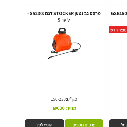
פרטים נוספים
הוסף לסל
מרסס גב נטען STOCKER דגם :S5230 -
ליטר 5
ר חדש
מק"ט:
150-230