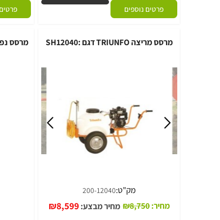
מק"ט:
מק
500-51
מחיר:
4,912
₪
פרטים נוספים
פרטים נוספי
מרסס מריצה TRIUNFO דגם :SH12040
מרסס נפח נמוך CIFARELLI דגם :00