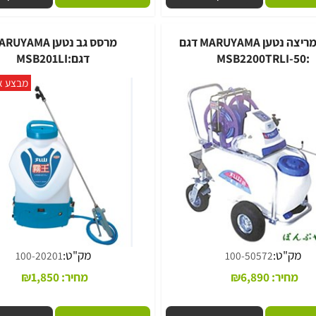
מחיר:
75
₪
מחיר:
2,027
₪
ם
הוסף לסל
פרטים נוספים
הוסף לסל
מרסס מריצה נטען MARUYAMA דגם
מרסס גב נטען MARUYAMA
דגם:MSB201LI
מבצע אביב 020