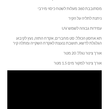
מסתובבת 360 מעלות לשטח כיסוי מירבי
ניתנת לתליה על הקיר
עמידות גבוהה לשמש UV
תא אחסון הכולל: סט מחברים, אקדח התזה, נעץ לקיבוע
הגלגלת לדשא, תושבת ננעצת לאקדח השקייה ומתלה קיר
אורך צינור נגלל: 20 מטר
אורך צינור למקור מים 1.5 מטר