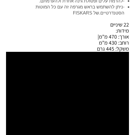
-להרמת עלים ופסולת גינה אחרת ולהערמתם.
-ניתן להשתמש בראש מגרפה זה עם כל המוטות
הסטנדרטיים.של FISKARS
22 שיניים
מידות:
אורך: 470 מ"מ|
רוחב: 430 מ"מ
משקל: 445 גרם