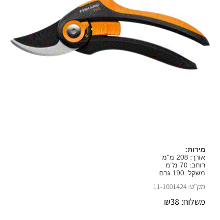
מידות:
אורך: 208 מ"מ
רוחב: 70 מ"מ
משקל: 190 גרם
מק"ט:
11-1001424
משלוח:
38
₪