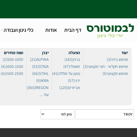
דף הבית
אודות
כלי גינון ועבודה
טלפו
הפעלה
יצרן
טווח מחירים
סוג
 ביתי
(3)
בנזין
(183)
ALPINA
(21)
500-1000
(2)
יד
(90)
 חקלאי - חצי מקצועי
(3)
חשמלי
(47)
STIGA
(53)
1000-1500
(4)
גב
24)
 מקצועי
(5)
נטען על סוללה
(41)
STIHL
(66)
1500-2500
(4)
גוב
ידני
(57)
IKRA
(9)
אביזרים
(120)
OREGON
(36)
עוד ...