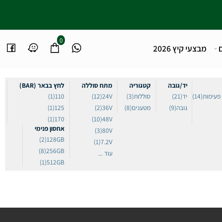
0
מבצעי קיץ 2026
יד/גובה
קטגוריה
מתח סוללה
לחץ בבאר (BAR)
(14)
יד
(21)
סוללות
(3)
24V
(12)
110
(1)
גובה
(9)
מטענים
(8)
36V
(2)
125
(1)
(1)
170
(10)
48V
אחסון פנימי
(3)
80V
(2)
128GB
(1)
7.2V
(8)
256GB
עוד ...
(1)
512GB